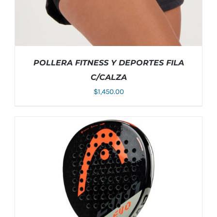
POLLERA FITNESS Y DEPORTES FILA
C/CALZA
$
1,450.00
ESTE
SELECCIONAR OPCIONES
/
DETALLES
PRODUCTO
TIENE
MÚLTIPLES
VARIANTES.
LAS
OPCIONES
SE
PUEDEN