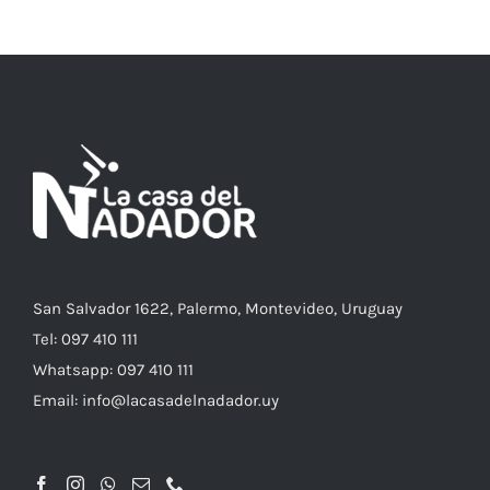
TIENE
MÚLTIPLES
VARIANTES.
LAS
OPCIONES
SE
PUEDEN
ELEGIR
EN
LA
PÁGINA
DE
PRODUCTO
San Salvador 1622, Palermo, Montevideo, Uruguay
Tel: 097 410 111
Whatsapp: 097 410 111
Email: info@lacasadelnadador.uy