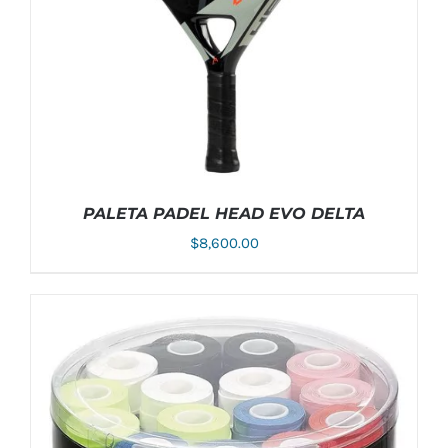
ELEGIR
EN
LA
PÁGINA
DE
PRODUCTO
PALETA PADEL HEAD EVO DELTA
$
8,600.00
AÑADIR AL CARRITO
/
DETALLES