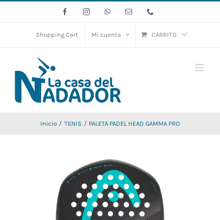
Saltar
Facebook
Instagram
WhatsApp
Correo
Phone
electrónico
al
contenido
Shopping Cart
Mi cuenta
CARRITO
Inicio
TENIS
PALETA PADEL HEAD GAMMA PRO