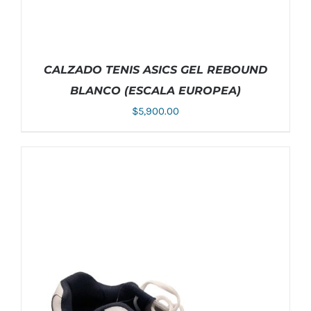
CALZADO TENIS ASICS GEL REBOUND
BLANCO (ESCALA EUROPEA)
$
5,900.00
ESTE
SELECCIONAR OPCIONES
/
DETALLES
PRODUCTO
TIENE
MÚLTIPLES
VARIANTES.
LAS
OPCIONES
SE
PUEDEN
ELEGIR
EN