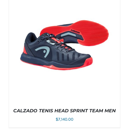
ESTE
SELECCIONAR OPCIONES
/
DETALLES
PRODUCTO
TIENE
MÚLTIPLES
VARIANTES.
LAS
OPCIONES
SE
PUEDEN
ELEGIR
EN
LA
PÁGINA
DE
PRODUCTO
CALZADO TENIS HEAD SPRINT TEAM MEN
$
7,140.00