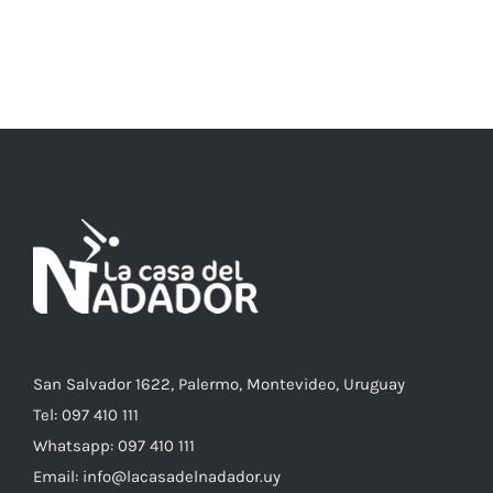
ESTE
SELECCIONAR OPCIONES
/
DETALLES
PRODUCTO
TIENE
MÚLTIPLES
VARIANTES.
LAS
OPCIONES
SE
PUEDEN
ELEGIR
EN
LA
PÁGINA
DE
PRODUCTO
San Salvador 1622, Palermo, Montevideo, Uruguay
Tel: 097 410 111
Whatsapp: 097 410 111
Email: info@lacasadelnadador.uy