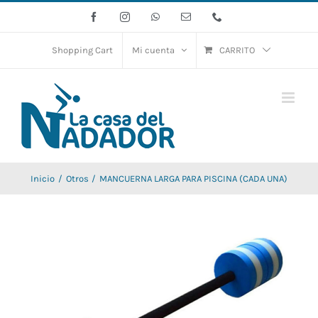
Saltar
Facebook
Instagram
WhatsApp
Correo
Phone
electrónico
al
contenido
Shopping Cart
Mi cuenta
CARRITO
Inicio
Otros
MANCUERNA LARGA PARA PISCINA (CADA UNA)