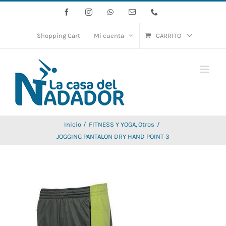
Saltar
Facebook
Instagram
WhatsApp
Correo
Phone
electrónico
al
contenido
Shopping Cart
Mi cuenta
CARRITO
Inicio
FITNESS Y YOGA
Otros
JOGGING PANTALON DRY HAND POINT 3