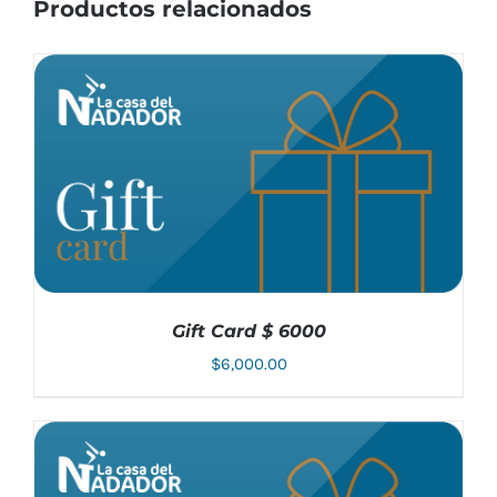
Productos relacionados
Gift Card $ 6000
$
6,000.00
AÑADIR AL CARRITO
/
DETALLES