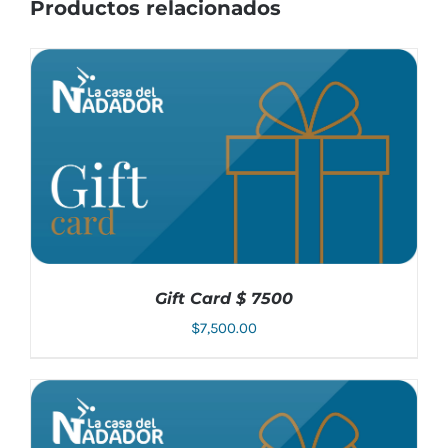
Productos relacionados
Gift Card $ 7500
$
7,500.00
AÑADIR AL CARRITO
/
DETALLES