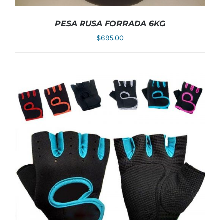
PESA RUSA FORRADA 6KG
$
695.00
AÑADIR AL CARRITO
/
DETALLES