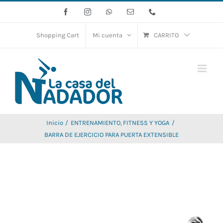
Saltar
Facebook
Instagram
WhatsApp
Correo
Phone
electrónico
al
contenido
Shopping Cart
Mi cuenta
CARRITO
Inicio
ENTRENAMIENTO
FITNESS Y YOGA
BARRA DE EJERCICIO PARA PUERTA EXTENSIBLE