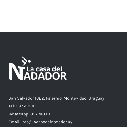
ESTE
SELECCIONAR OPCIONES
/
DETALLES
PRODUCTO
TIENE
MÚLTIPLES
VARIANTES.
LAS
OPCIONES
SE
PUEDEN
ELEGIR
EN
LA
PÁGINA
DE
PRODUCTO
San Salvador 1622, Palermo, Montevideo, Uruguay
Tel: 097 410 111
Whatsapp: 097 410 111
Email: info@lacasadelnadador.uy