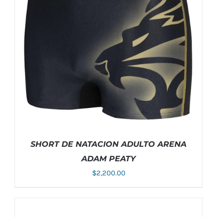
ESTE
SELECCIONAR OPCIONES
/
DETALLES
PRODUCTO
TIENE
MÚLTIPLES
VARIANTES.
LAS
OPCIONES
SE
PUEDEN
ELEGIR
EN
LA
PÁGINA
DE
PRODUCTO
SHORT DE NATACION ADULTO ARENA
ADAM PEATY
$
2,200.00
ESTE
SELECCIONAR OPCIONES
/
DETALLES