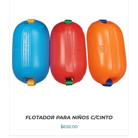
PRODUCTO
TIENE
MÚLTIPLES
VARIANTES.
LAS
OPCIONES
SE
PUEDEN
ELEGIR
EN
LA
PÁGINA
DE
PRODUCTO
FLOTADOR PARA NIÑOS C/CINTO
$
650.00