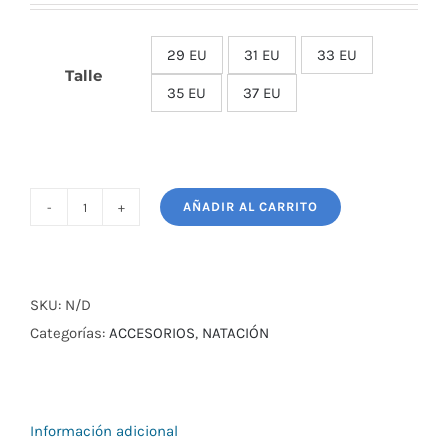
29 EU
31 EU
33 EU

Talle
35 EU
37 EU
AÑADIR AL CARRITO
ZAPATILLA
DE
NIÑO
MOLEKINHO
SKU:
N/D
cantidad
Categorías:
ACCESORIOS
,
NATACIÓN
Información adicional