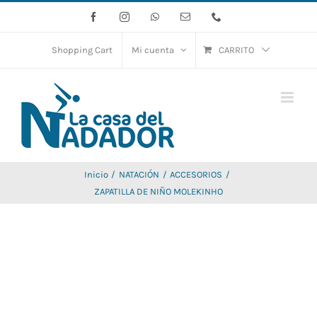
Saltar
Facebook
Instagram
WhatsApp
Correo
Phone
electrónico
al
contenido
Shopping Cart
Mi cuenta
CARRITO
Inicio
NATACIÓN
ACCESORIOS
ZAPATILLA DE NIÑO MOLEKINHO