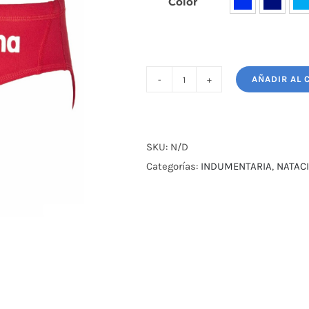
Color

AÑADIR AL 
SUNGA
NATACIÓN
ARENA
SOLID
SKU:
N/D
MAX
Categorías:
INDUMENTARIA
,
NATAC
LIFE
cantidad