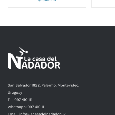
ESTE
SELECCIONAR OPCIONES
/
DETALLES
SELECCIO
PRODUCTO
TIENE
MÚLTIPLES
VARIANTES.
LAS
OPCIONES
SE
PUEDEN
ELEGIR
EN
LA
PÁGINA
DE
PRODUCTO
San Salvador 1622, Palermo, Montevideo,
Uruguay
Tel: 097 410 111
Whatsapp: 097 410 111
Email: info@lacasadelnadador.uy