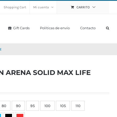
Shopping Cart
Mi cuenta
CARRITO
Gift Cards
Políticas de envío
Contacto
E
 ARENA SOLID MAX LIFE
80
90
95
100
105
110