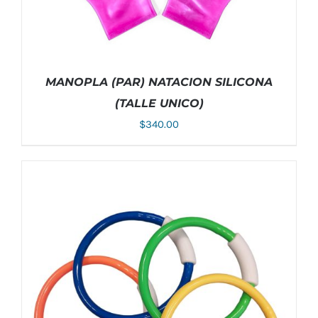
MANOPLA (PAR) NATACION SILICONA
(TALLE UNICO)
$
340.00
ESTE
SELECCIONAR OPCIONES
/
DETALLES
PRODUCTO
TIENE
MÚLTIPLES
VARIANTES.
LAS
OPCIONES
SE