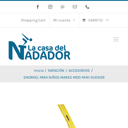
Saltar
Facebook
Instagram
WhatsApp
Correo
Phone
electrónico
al
contenido
Shopping Cart
Mi cuenta
CARRITO
Inicio
NATACIÓN
ACCESORIOS
SNORKEL PARA NIÑOS MARES MOD MINI RUDDER