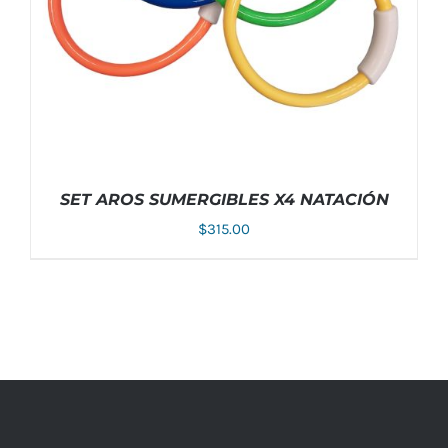
PUEDEN
ELEGIR
EN
LA
PÁGINA
DE
PRODUCTO
SET AROS SUMERGIBLES X4 NATACIÓN
$
315.00
AÑADIR AL CARRITO
/
DETALLES