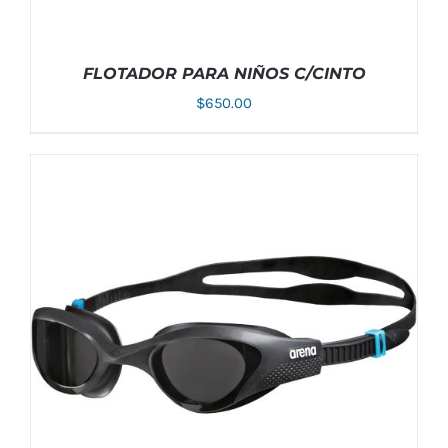
FLOTADOR PARA NIÑOS C/CINTO
$
650.00
ESTE
SELECCIONAR OPCIONES
/
DETALLES
PRODUCTO
TIENE
MÚLTIPLES
VARIANTES.
LAS
OPCIONES
SE
PUEDEN
ELEGIR
EN
LA