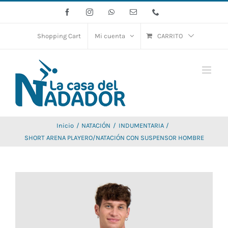
Saltar
Facebook
Instagram
WhatsApp
Correo
Phone
electrónico
al
contenido
Shopping Cart
Mi cuenta
CARRITO
Inicio
NATACIÓN
INDUMENTARIA
SHORT ARENA PLAYERO/NATACIÓN CON SUSPENSOR HOMBRE