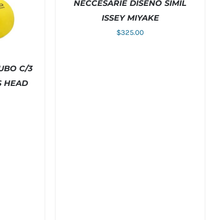
NECCESARIE DISEÑO SIMIL
ISSEY MIYAKE
AÑADIR AL CARRITO
/
DETALLES
$
325.00
UBO C/3
S HEAD
ETALLES