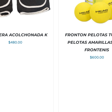
ERA ACOLCHONADA K
FRONTON PELOTAS T
$
480.00
PELOTAS AMARILLA
FRONTENIS
$
600.00
ESTE
NAR OPCIONES
/
DETALLES
AÑADIR AL CARRITO
/
D
PRODUCTO
TIENE
MÚLTIPLES
VARIANTES.
LAS
OPCIONES
SE
PUEDEN
ELEGIR
EN