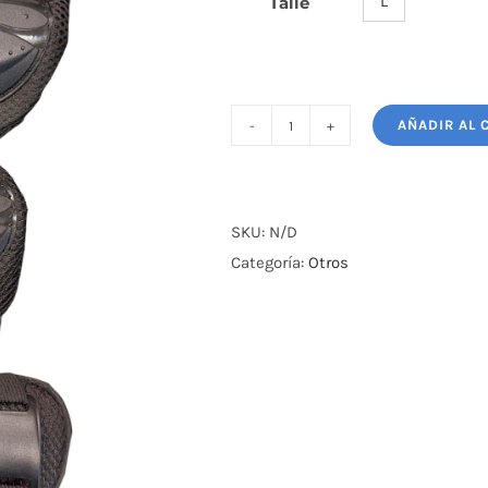
L
Talle

AÑADIR AL 
SET
RODILLERA
Y
MANOPLA
SKU:
N/D
SKATER/BICI
Categoría:
Otros
cantidad