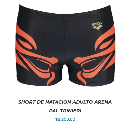
ESTE
SELECCIONAR OPCIONES
/
DETALLES
PRODUCTO
TIENE
MÚLTIPLES
VARIANTES.
LAS
OPCIONES
SE
PUEDEN
ELEGIR
EN
LA
PÁGINA
DE
PRODUCTO
SHORT DE NATACION ADULTO ARENA
PAL TRINIERI
$
2,200.00