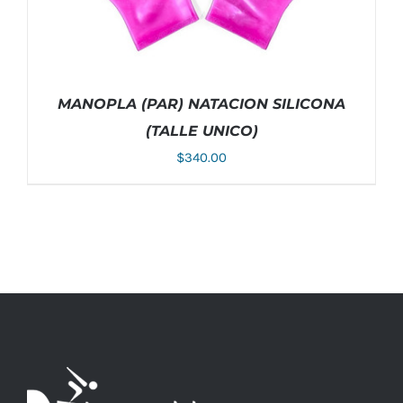
MANOPLA (PAR) NATACION SILICONA
(TALLE UNICO)
$
340.00
ESTE
SELECCIONAR OPCIONES
/
DETALLES
PRODUCTO
TIENE
MÚLTIPLES
VARIANTES.
LAS
OPCIONES
SE