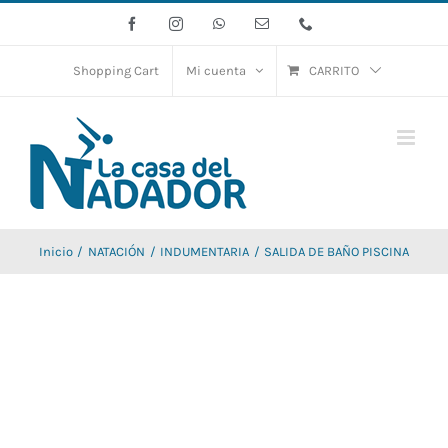
Saltar
Facebook
Instagram
WhatsApp
Correo
Phone
electrónico
al
contenido
Shopping Cart
Mi cuenta
CARRITO
Inicio
NATACIÓN
INDUMENTARIA
SALIDA DE BAÑO PISCINA