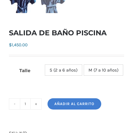
SALIDA DE BAÑO PISCINA
$
1,450.00
S (2 a 6 años)
M (7 a 10 años)
Talle

AÑADIR AL CARRITO
SALIDA
DE
BAÑO
PISCINA
SKU:
N/D