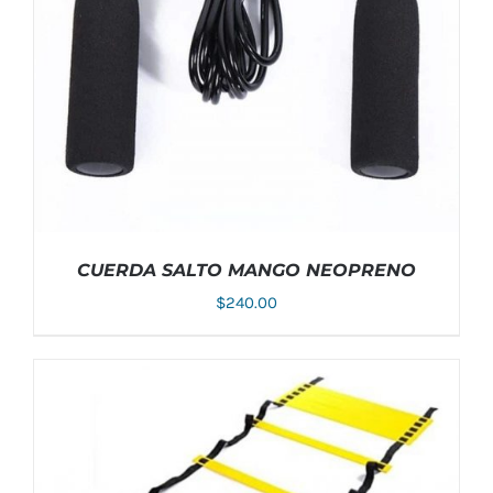
CUERDA SALTO MANGO NEOPRENO
$
240.00
ESTE
SELECCIONAR OPCIONES
/
DETALLES
PRODUCTO
TIENE