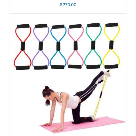
$
270.00
AÑADIR AL CARRITO
/
DETALLES