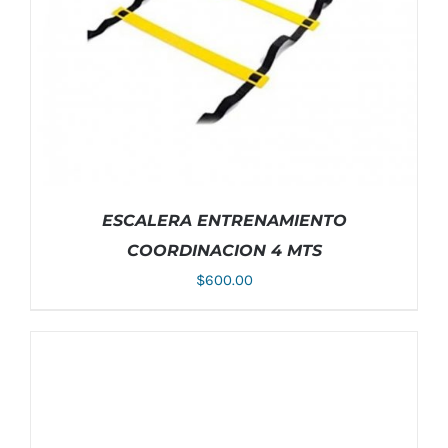
MÚLTIPLES
VARIANTES.
LAS
OPCIONES
SE
PUEDEN
ELEGIR
EN
LA
PÁGINA
DE
PRODUCTO
ESCALERA ENTRENAMIENTO
COORDINACION 4 MTS
$
600.00
AÑADIR AL CARRITO
/
DETALLES