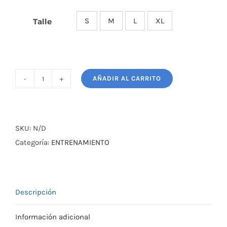
S
M
L
XL
Talle

AÑADIR AL CARRITO
RODILLERA
NEOPRENO
SIMPLE
KNEX
SKU:
N/D
cantidad
Categoría:
ENTRENAMIENTO
Descripción
Información adicional