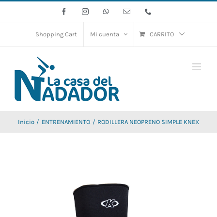
Saltar
Facebook
Instagram
WhatsApp
Correo
Phone
electrónico
al
contenido
Shopping Cart
Mi cuenta
CARRITO
Inicio
ENTRENAMIENTO
RODILLERA NEOPRENO SIMPLE KNEX