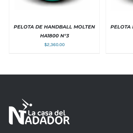
PELOTA DE HANDBALL MOLTEN
PELOTA
HA1800 N°3
$
2,360.00
AÑADIR AL CARRITO
/
DETALLES
AÑADIR