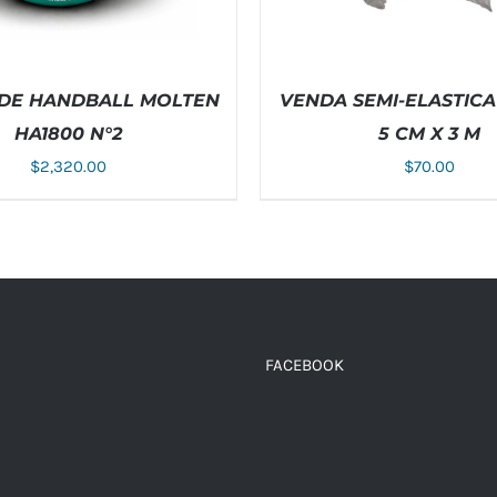
 DE HANDBALL MOLTEN
VENDA SEMI-ELASTIC
HA1800 N°2
5 CM X 3 M
$
2,320.00
$
70.00
 AL CARRITO
/
DETALLES
AÑADIR AL CARRITO
/
D
FACEBOOK