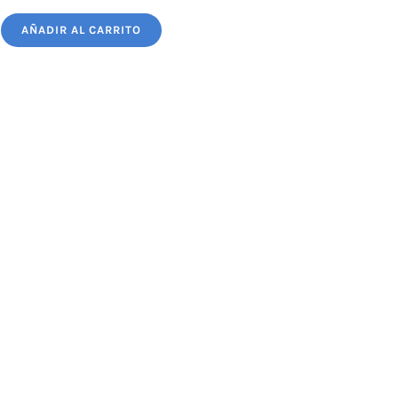
HANDBALL
AÑADIR AL CARRITO
MOLTEN
1800
N°2
cantidad