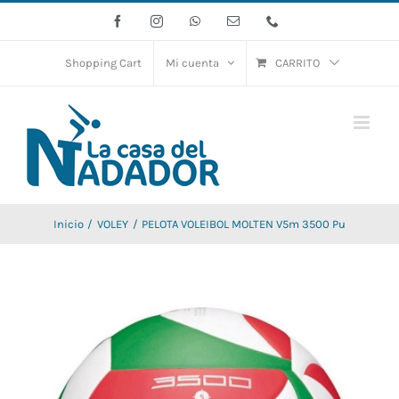
Saltar
Facebook
Instagram
WhatsApp
Correo
Phone
electrónico
al
contenido
Shopping Cart
Mi cuenta
CARRITO
Inicio
VOLEY
PELOTA VOLEIBOL MOLTEN V5m 3500 Pu