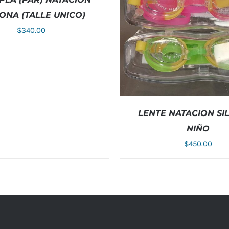
CONA (TALLE UNICO)
$
340.00
ESTE
NAR OPCIONES
/
DETALLES
PRODUCTO
TIENE
MÚLTIPLES
VARIANTES.
LENTE NATACION SI
LAS
NIÑO
OPCIONES
SE
$
450.00
PUEDEN
ELEGIR
EN
LA
PÁGINA
DE
PRODUCTO