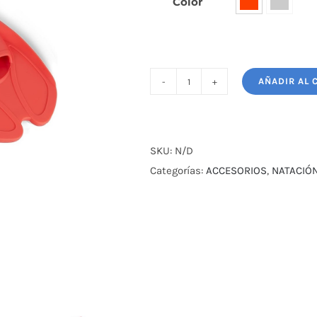
Color

AÑADIR AL 
PATAS
DE
RANA
ADULTO
SKU:
N/D
SPEEDO
Categorías:
ACCESORIOS
,
NATACIÓ
TRAINING
cantidad