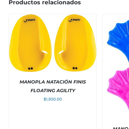
Productos relacionados
MANOPLA NATACIÓN FINIS
FLOATING AGILITY
$
1,950.00
ESTE
SELECCIONAR OPCIONES
/
DETALLES
PRODUCTO
TIENE
MÚLTIPLES
VARIANTES.
LAS
MANOP