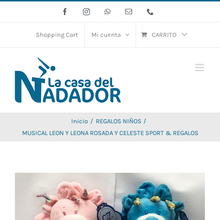
Saltar
Facebook
Instagram
WhatsApp
Correo
Phone
electrónico
al
contenido
Shopping Cart
Mi cuenta
CARRITO
Inicio
REGALOS NIÑOS
MUSICAL LEON Y LEONA ROSADA Y CELESTE SPORT & REGALOS