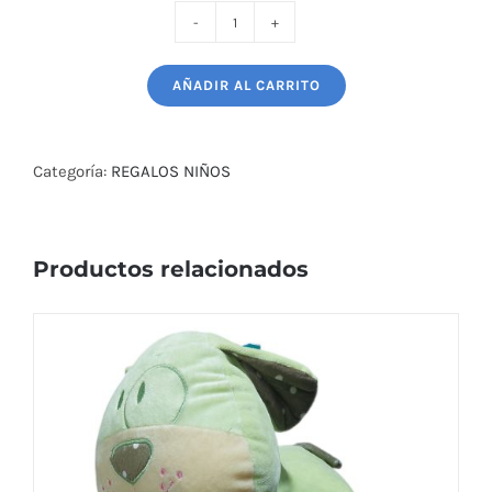
MUSICAL
LEON
AÑADIR AL CARRITO
Y
LEONA
ROSADA
Categoría:
REGALOS NIÑOS
Y
CELESTE
SPORT
Productos relacionados
&
REGALOS
cantidad