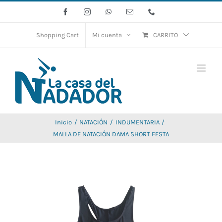
Saltar
Facebook
Instagram
WhatsApp
Correo
Phone
electrónico
al
contenido
Shopping Cart
Mi cuenta
CARRITO
Inicio
NATACIÓN
INDUMENTARIA
MALLA DE NATACIÓN DAMA SHORT FESTA