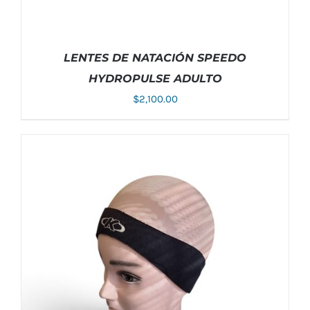
LENTES DE NATACIÓN SPEEDO
HYDROPULSE ADULTO
$
2,100.00
ESTE
SELECCIONAR OPCIONES
/
DETALLES
PRODUCTO
TIENE
MÚLTIPLES
VARIANTES.
LAS
OPCIONES
SE
PUEDEN
ELEGIR
EN
LA