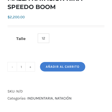
SPEEDO BOOM
$
2,200.00
12
Talle

AÑADIR AL CARRITO
MALLA
NATACIÓN
NIÑA
SPEEDO
SKU:
N/D
BOOM
Categorías:
INDUMENTARIA
,
NATACIÓN
cantidad