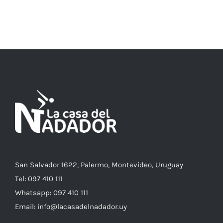
ESTE
SELECCIONAR OPCIONES
/
DETALLES
PRODUCTO
TIENE
MÚLTIPLES
VARIANTES.
LAS
OPCIONES
SE
PUEDEN
ELEGIR
EN
LA
PÁGINA
DE
PRODUCTO
San Salvador 1622, Palermo, Montevideo, Uruguay
Tel: 097 410 111
Whatsapp: 097 410 111
Email: info@lacasadelnadador.uy