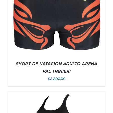
SHORT DE NATACION ADULTO ARENA
PAL TRINIERI
$
2,200.00
ESTE
SELECCIONAR OPCIONES
/
DETALLES
PRODUCTO
TIENE
MÚLTIPLES