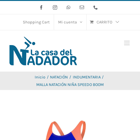
Saltar
Facebook
Instagram
WhatsApp
Correo
Phone
electrónico
al
contenido
Shopping Cart
Mi cuenta
CARRITO
Inicio
NATACIÓN
INDUMENTARIA
MALLA NATACIÓN NIÑA SPEEDO BOOM