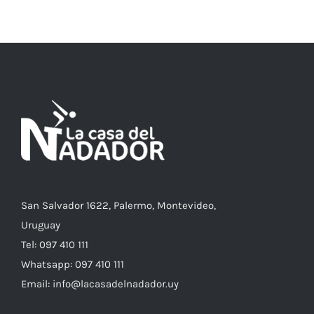
MÚLTIPLES
VARIANTES.
LAS
OPCIONES
SE
PUEDEN
ELEGIR
EN
LA
PÁGINA
DE
PRODUCTO
San Salvador 1622, Palermo, Montevideo,
Uruguay
Tel: 097 410 111
Whatsapp: 097 410 111
Email: info@lacasadelnadador.uy