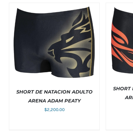
SHORT 
SHORT DE NATACION ADULTO
AR
ARENA ADAM PEATY
$
2,200.00
SELECCIO
ESTE
SELECCIONAR OPCIONES
/
DETALLES
PRODUCTO
TIENE