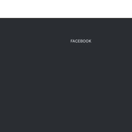
VARIANTES.
AÑADIR AL CARRITO
/
D
LAS
OPCIONES
SE
PUEDEN
ELEGIR
EN
FACEBOOK
LA
PÁGINA
DE
PRODUCTO