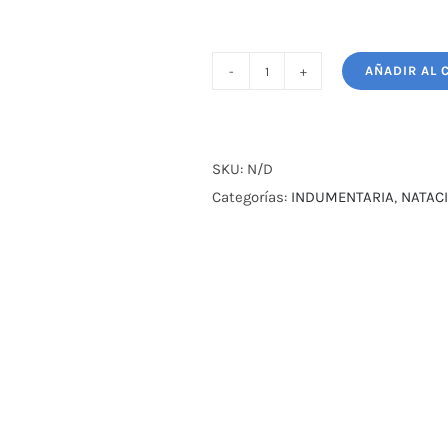
AÑADIR AL 
MALLA
NATACIÓN
NIÑA
ARENA
SKU:
N/D
ONE
Categorías:
INDUMENTARIA
,
NATAC
PIECE
cantidad