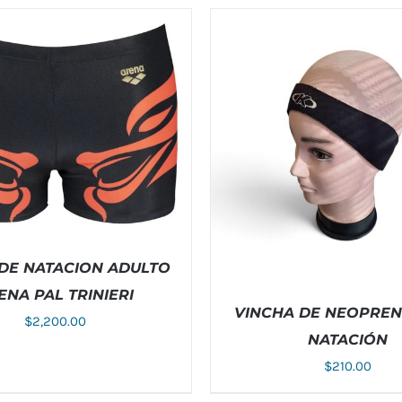
DE NATACION ADULTO
ENA PAL TRINIERI
VINCHA DE NEOPREN
$
2,200.00
NATACIÓN
ESTE
NAR OPCIONES
/
DETALLES
$
210.00
PRODUCTO
TIENE
MÚLTIPLES