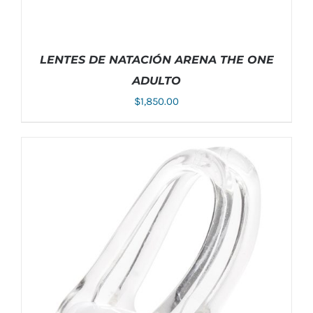
PRODUCTO
LENTES DE NATACIÓN ARENA THE ONE
ADULTO
$
1,850.00
ESTE
SELECCIONAR OPCIONES
/
DETALLES
PRODUCTO
TIENE
MÚLTIPLES
VARIANTES.
LAS
OPCIONES
SE
PUEDEN
ELEGIR
EN
LA