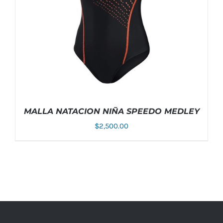
MALLA NATACION NIÑA SPEEDO MEDLEY
$
2,500.00
ESTE
SELECCIONAR OPCIONES
/
DETALLES
PRODUCTO
TIENE
MÚLTIPLES