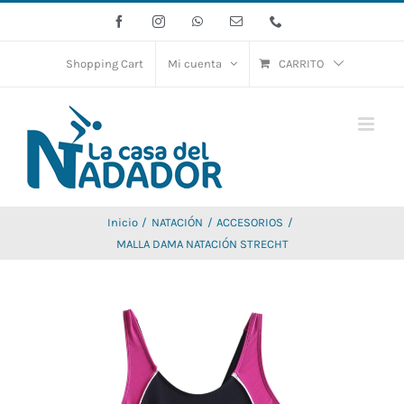
Saltar
Facebook
Instagram
WhatsApp
Correo
Phone
electrónico
al
contenido
Shopping Cart
Mi cuenta
CARRITO
Inicio
NATACIÓN
ACCESORIOS
MALLA DAMA NATACIÓN STRECHT