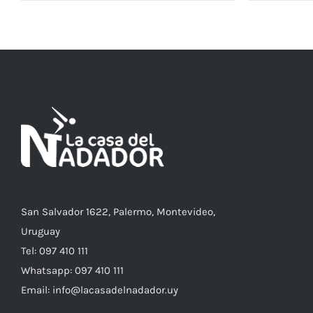
ESTE
SELECCIONAR OPCIONES
/
DETALLES
SELECCIO
PRODUCTO
TIENE
MÚLTIPLES
VARIANTES.
LAS
OPCIONES
SE
PUEDEN
ELEGIR
EN
LA
PÁGINA
DE
PRODUCTO
San Salvador 1622, Palermo, Montevideo,
Uruguay
Tel: 097 410 111
Whatsapp: 097 410 111
Email: info@lacasadelnadador.uy