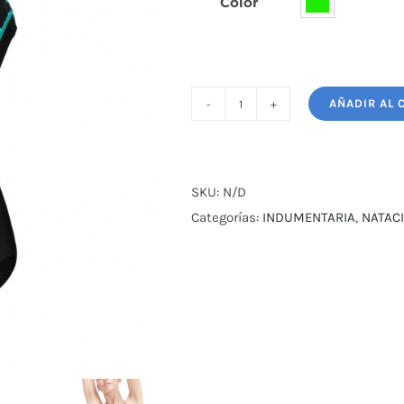
Color

AÑADIR AL 
MALLA
DAMA
SPEEDO
MEDLEY
SKU:
N/D
LOGO
Categorías:
INDUMENTARIA
,
NATAC
cantidad