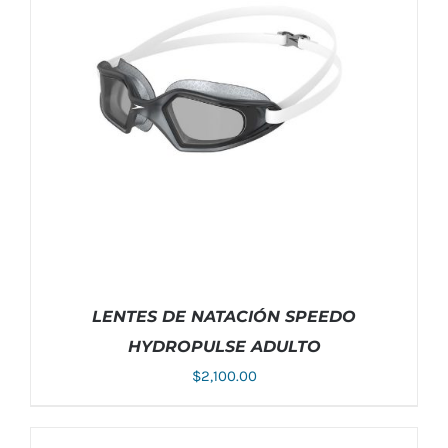
ESTE
SELECCIONAR OPCIONES
/
DETALLES
PRODUCTO
TIENE
MÚLTIPLES
VARIANTES.
LAS
OPCIONES
SE
PUEDEN
ELEGIR
LENTES DE NATACIÓN SPEEDO
EN
HYDROPULSE ADULTO
LA
PÁGINA
$
2,100.00
DE
PRODUCTO