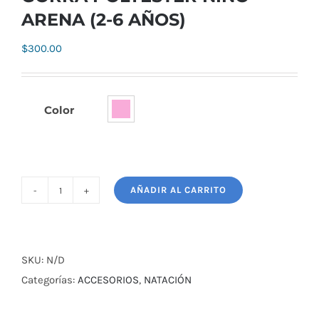
ARENA (2-6 AÑOS)
$
300.00
Color

AÑADIR AL CARRITO
GORRA
POLYESTER
NIÑO
ARENA
SKU:
N/D
(2-
Categorías:
ACCESORIOS
,
NATACIÓN
6
AÑOS)