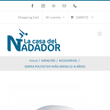
Saltar
Facebook
Instagram
WhatsApp
Correo
Phone
electrónico
al
contenido
Shopping Cart
Mi cuenta
CARRITO
Inicio
NATACIÓN
ACCESORIOS
GORRA POLYESTER NIÑO ARENA (2-6 AÑOS)