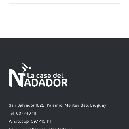
ESTE
SELECCIONAR OPCIONES
/
DETALLES
PRODUCTO
TIENE
MÚLTIPLES
VARIANTES.
LAS
OPCIONES
SE
PUEDEN
ELEGIR
EN
LA
PÁGINA
DE
PRODUCTO
San Salvador 1622, Palermo, Montevideo, Uruguay
Tel: 097 410 111
Whatsapp: 097 410 111