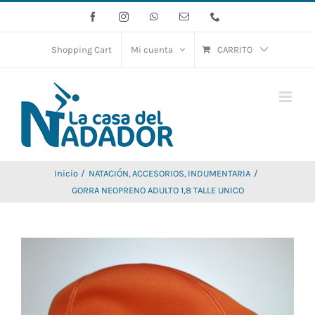
Saltar
Facebook
Instagram
WhatsApp
Correo
Phone
electrónico
al
contenido
Shopping Cart
Mi cuenta
CARRITO
Inicio
NATACIÓN
ACCESORIOS
INDUMENTARIA
GORRA NEOPRENO ADULTO 1,8 TALLE UNICO