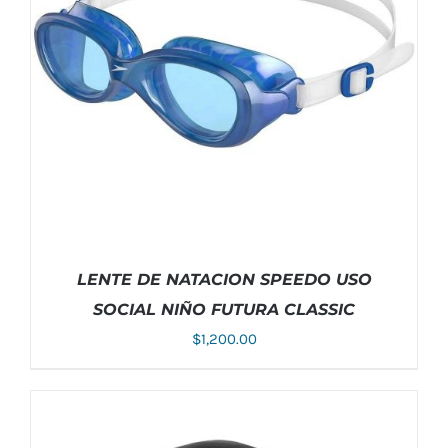
ESTE
SELECCIONAR OPCIONES
/
DETALLES
PRODUCTO
TIENE
MÚLTIPLES
VARIANTES.
LAS
OPCIONES
SE
PUEDEN
ELEGIR
LENTE DE NATACION SPEEDO USO
EN
SOCIAL NIÑO FUTURA CLASSIC
LA
PÁGINA
$
1,200.00
DE
PRODUCTO
AÑADIR AL CARRITO
/
DETALLES