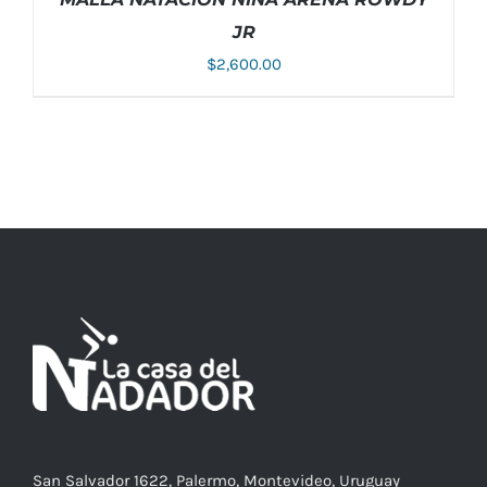
JR
$
2,600.00
ESTE
SELECCIONAR OPCIONES
/
DETALLES
PRODUCTO
TIENE
MÚLTIPLES
VARIANTES.
LAS
OPCIONES
SE
PUEDEN
ELEGIR
EN
LA
PÁGINA
DE
PRODUCTO
San Salvador 1622, Palermo, Montevideo, Uruguay