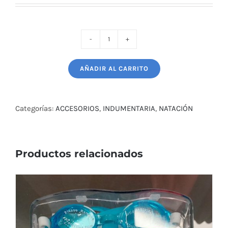
GORRA
NEOPRENO
AÑADIR AL CARRITO
ADULTO
1,8
TALLE
Categorías:
ACCESORIOS
,
INDUMENTARIA
,
NATACIÓN
UNICO
cantidad
Productos relacionados