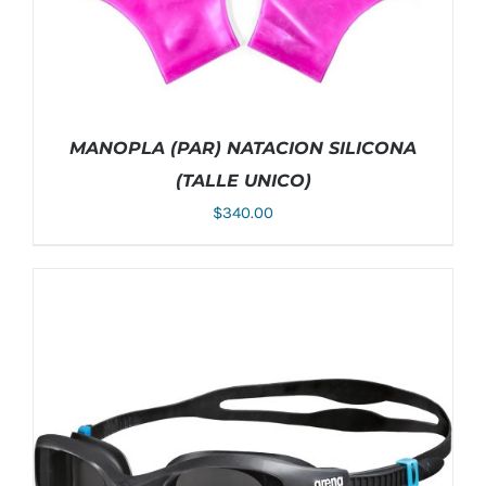
MANOPLA (PAR) NATACION SILICONA
(TALLE UNICO)
$
340.00
ESTE
SELECCIONAR OPCIONES
/
DETALLES
PRODUCTO
TIENE
MÚLTIPLES
VARIANTES.
LAS
OPCIONES