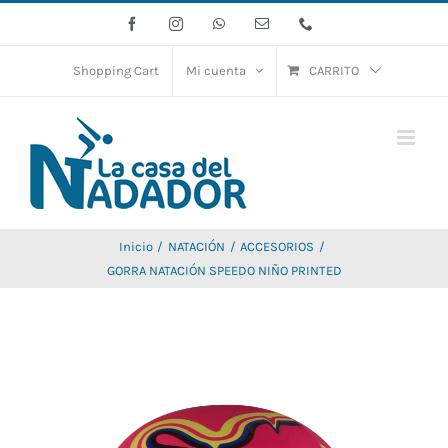
Saltar
Facebook
Instagram
WhatsApp
Correo
Phone
electrónico
al
contenido
Shopping Cart
Mi cuenta
CARRITO
Inicio
NATACIÓN
ACCESORIOS
GORRA NATACIÓN SPEEDO NIÑO PRINTED