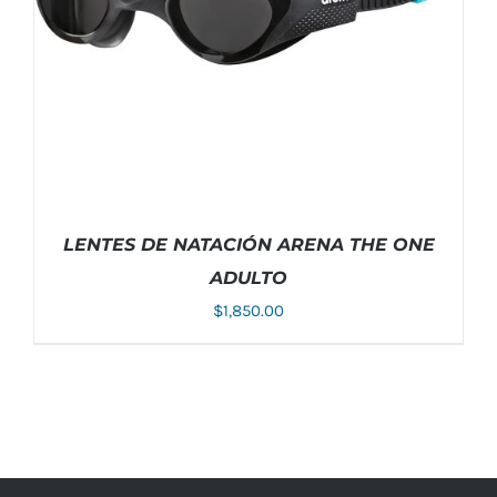
SE
PUEDEN
ELEGIR
EN
LA
PÁGINA
DE
PRODUCTO
LENTES DE NATACIÓN ARENA THE ONE
ADULTO
$
1,850.00
ESTE
SELECCIONAR OPCIONES
/
DETALLES
PRODUCTO
TIENE
MÚLTIPLES