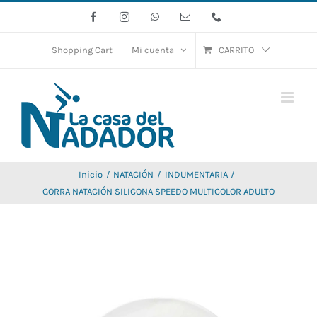
Saltar
Facebook
Instagram
WhatsApp
Correo
Phone
electrónico
al
contenido
Shopping Cart
Mi cuenta
CARRITO
Inicio
NATACIÓN
INDUMENTARIA
GORRA NATACIÓN SILICONA SPEEDO MULTICOLOR ADULTO