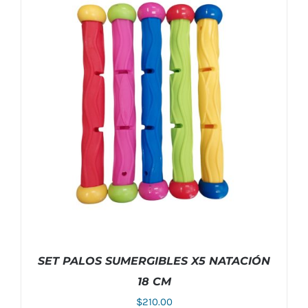
ESTE
SELECCIONAR OPCIONES
/
DETALLES
PRODUCTO
TIENE
MÚLTIPLES
VARIANTES.
LAS
OPCIONES
SE
PUEDEN
ELEGIR
SET PALOS SUMERGIBLES X5 NATACIÓN
EN
18 CM
LA
PÁGINA
$
210.00