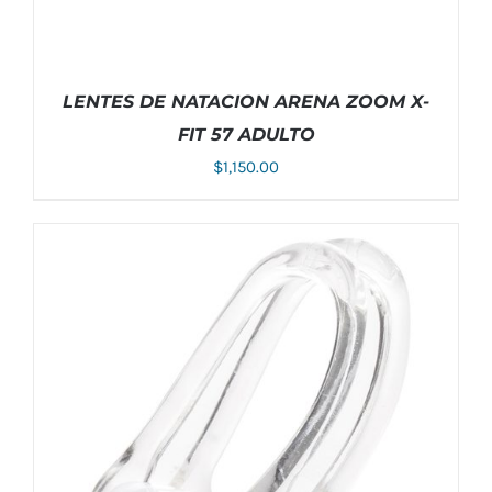
PRODUCTO
LENTES DE NATACION ARENA ZOOM X-
FIT 57 ADULTO
$
1,150.00
ESTE
SELECCIONAR OPCIONES
/
DETALLES
PRODUCTO
TIENE
MÚLTIPLES
VARIANTES.
LAS
OPCIONES
SE
PUEDEN
ELEGIR
EN