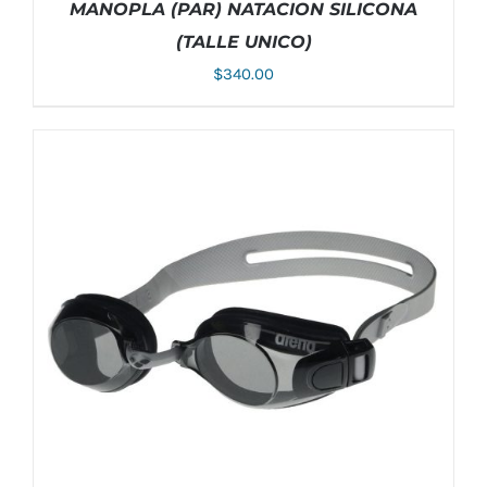
MANOPLA (PAR) NATACION SILICONA
(TALLE UNICO)
$
340.00
ESTE
SELECCIONAR OPCIONES
/
DETALLES
PRODUCTO
TIENE
MÚLTIPLES
VARIANTES.
LAS
OPCIONES
SE
PUEDEN
ELEGIR
EN
LA
PÁGINA
DE