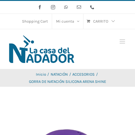
Saltar
Facebook
Instagram
WhatsApp
Correo
Phone
electrónico
al
contenido
Shopping Cart
Mi cuenta
CARRITO
Inicio
NATACIÓN
ACCESORIOS
GORRA DE NATACIÓN SILICONA ARENA SHINE