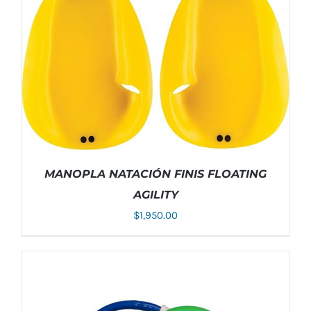
AÑADIR AL CARRITO
/
DETALLES
MANOPLA NATACIÓN FINIS FLOATING
AGILITY
$
1,950.00
ESTE
SELECCIONAR OPCIONES
/
DETALLES
PRODUCTO
TIENE
MÚLTIPLES
VARIANTES.
LAS