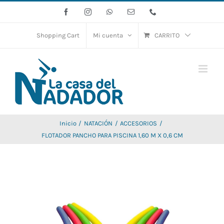
Saltar
Facebook
Instagram
WhatsApp
Correo
Phone
electrónico
al
contenido
Shopping Cart
Mi cuenta
CARRITO
Inicio
NATACIÓN
ACCESORIOS
FLOTADOR PANCHO PARA PISCINA 1,60 M X 0,6 CM