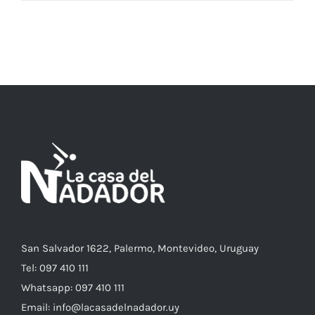
ESTE
SELECCIONAR OPCIONES
/
DETALLES
PRODUCTO
TIENE
MÚLTIPLES
VARIANTES.
LAS
OPCIONES
SE
PUEDEN
ELEGIR
EN
LA
PÁGINA
DE
PRODUCTO
San Salvador 1622, Palermo, Montevideo, Uruguay
Tel: 097 410 111
Whatsapp: 097 410 111
Email: info@lacasadelnadador.uy