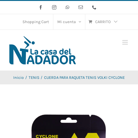
Saltar
Facebook
Instagram
WhatsApp
Correo
Phone
electrónico
al
contenido
Shopping Cart
Mi cuenta
CARRITO
Inicio
TENIS
CUERDA PARA RAQUETA TENIS VOLKI CYCLONE