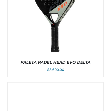
OPCIONES
SE
PUEDEN
ELEGIR
EN
LA
PÁGINA
DE
PRODUCTO
PALETA PADEL HEAD EVO DELTA
$
8,600.00
AÑADIR AL CARRITO
/
DETALLES