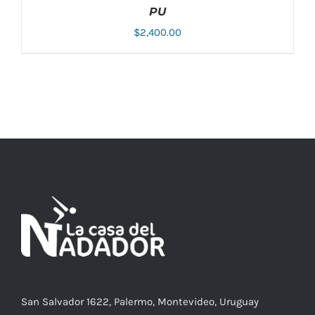
PU
$
2,400.00
ESTE
SELECCIONAR OPCIONES
/
DETALLES
PRODUCTO
TIENE
MÚLTIPLES
VARIANTES.
LAS
OPCIONES
SE
PUEDEN
ELEGIR
EN
LA
PÁGINA
San Salvador 1622, Palermo, Montevideo, Uruguay
DE