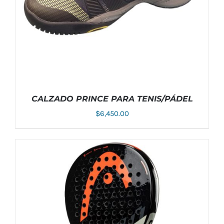
ELEGIR
EN
LA
PÁGINA
DE
PRODUCTO
CALZADO PRINCE PARA TENIS/PÁDEL
$
6,450.00
ESTE
SELECCIONAR OPCIONES
/
DETALLES
PRODUCTO
TIENE
MÚLTIPLES
VARIANTES.
LAS