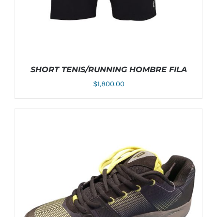
SHORT TENIS/RUNNING HOMBRE FILA
$
1,800.00
ESTE
SELECCIONAR OPCIONES
/
DETALLES
PRODUCTO
TIENE
MÚLTIPLES
VARIANTES.
LAS
OPCIONES
SE
PUEDEN