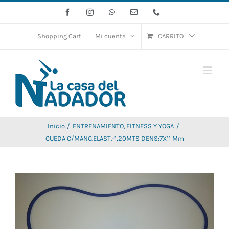
Saltar
Facebook
Instagram
WhatsApp
Correo
Phone
electrónico
al
contenido
Shopping Cart
Mi cuenta
CARRITO
Inicio
ENTRENAMIENTO
FITNESS Y YOGA
CUEDA C/MANG.ELAST.-1,20MTS DENS:7X11 Mm