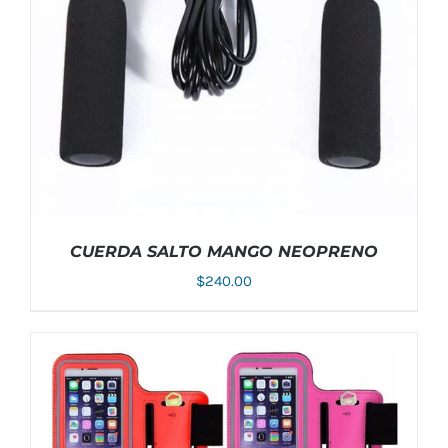
CUERDA SALTO MANGO NEOPRENO
$
240.00
ESTE
SELECCIONAR OPCIONES
/
DETALLES
PRODUCTO
TIENE