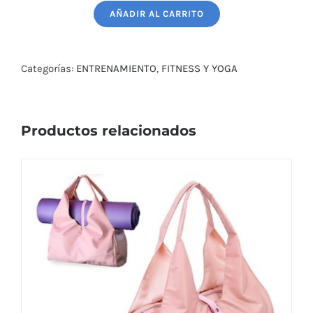
C/MANG.ELAST.-1,20MTS
AÑADIR AL CARRITO
DENS:7X11
Mm
cantidad
Categorías:
ENTRENAMIENTO
,
FITNESS Y YOGA
Productos relacionados