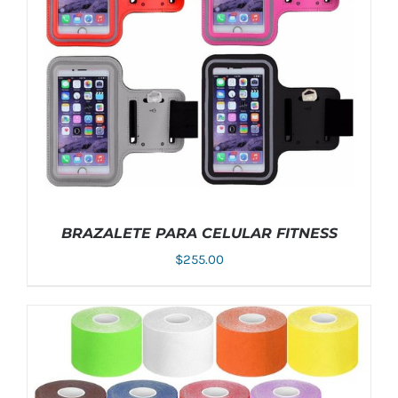
MÚLTIPLES
VARIANTES.
LAS
OPCIONES
SE
PUEDEN
ELEGIR
EN
LA
PÁGINA
DE
PRODUCTO
BRAZALETE PARA CELULAR FITNESS
$
255.00
AÑADIR AL CARRITO
/
DETALLES