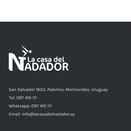
ESTE
SELECCIONAR OPCIONES
/
DETALLES
PRODUCTO
TIENE
MÚLTIPLES
VARIANTES.
LAS
OPCIONES
SE
PUEDEN
ELEGIR
EN
LA
PÁGINA
DE
PRODUCTO
San Salvador 1622, Palermo, Montevideo, Uruguay
Tel: 097 410 111
Whatsapp: 097 410 111
Email: info@lacasadelnadador.uy