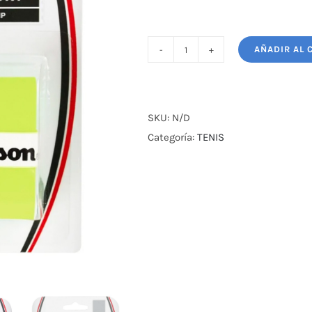
AÑADIR AL 
CUBRE
GRIP
TENIS
WILSON
SKU:
N/D
PRO
Categoría:
TENIS
X3
cantidad