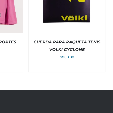
EPORTES
CUERDA PARA RAQUETA TENIS
VOLKI CYCLONE
$
930.00
E
DETALLES
AÑADIR AL CARRITO
/
DETALLES
DUCTO
NE
TIPLES
IANTES.
IONES
DEN
GIR