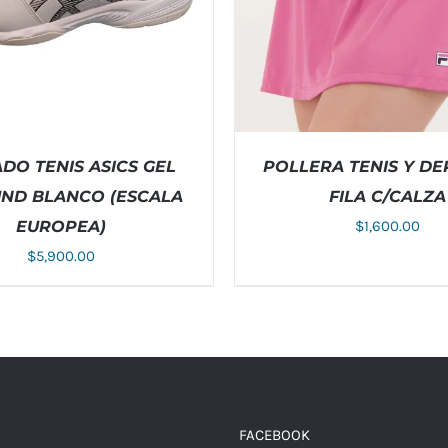
DO TENIS ASICS GEL
POLLERA TENIS Y D
ND BLANCO (ESCALA
FILA C/CALZA
EUROPEA)
$
1,600.00
$
5,900.00
ESTE
EST
NAR OPCIONES
/
DETALLES
SELECCIONAR OPCIONES
/
PRODUCTO
PRO
TIENE
TIE
MÚLTIPLES
MÚL
VARIANTES.
VAR
LAS
LAS
OPCIONES
OPC
SE
SE
PUEDEN
PUE
FACEBOOK
ELEGIR
ELE