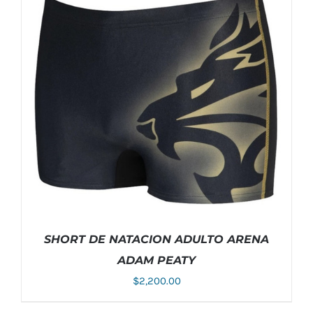
ESTE
SELECCIONAR OPCIONES
/
DETALLES
PRODUCTO
TIENE
MÚLTIPLES
VARIANTES.
LAS
OPCIONES
SE
PUEDEN
ELEGIR
EN
LA
PÁGINA
DE
PRODUCTO
SHORT DE NATACION ADULTO ARENA
ADAM PEATY
$
2,200.00