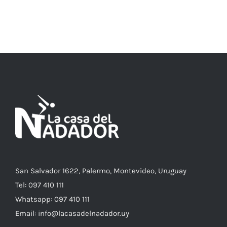
ESTE
SELECCIONAR OPCIONES
/
DETALLES
PRODUCTO
TIENE
MÚLTIPLES
VARIANTES.
LAS
OPCIONES
SE
PUEDEN
ELEGIR
EN
LA
PÁGINA
DE
PRODUCTO
San Salvador 1622, Palermo, Montevideo, Uruguay
Tel: 097 410 111
Whatsapp: 097 410 111
Email: info@lacasadelnadador.uy