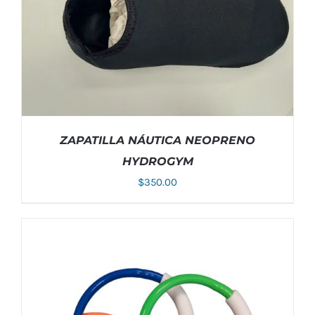
ZAPATILLA NÁUTICA NEOPRENO
HYDROGYM
$
350.00
ESTE
SELECCIONAR OPCIONES
/
DETALLES
PRODUCTO
TIENE
MÚLTIPLES
VARIANTES.
LAS
OPCIONES