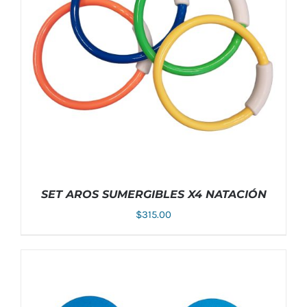
SE
PUEDEN
ELEGIR
EN
LA
PÁGINA
DE
PRODUCTO
SET AROS SUMERGIBLES X4 NATACIÓN
$
315.00
AÑADIR AL CARRITO
/
DETALLES