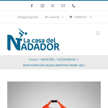
Saltar
Facebook
Instagram
WhatsApp
Correo
Phone
electrónico
al
contenido
Shopping Cart
Mi cuenta
CARRITO
Inicio
NATACIÓN
ACCESORIOS
BOYA NATACIÓN AGUAS ABIERTAS MOAKI 28 L