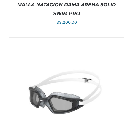
MALLA NATACION DAMA ARENA SOLID
SWIM PRO
$
3,200.00
ESTE
SELECCIONAR OPCIONES
/
DETALLES
PRODUCTO
TIENE
MÚLTIPLES
VARIANTES.
LAS
OPCIONES
SE
PUEDEN
ELEGIR
EN
LA
PÁGINA
DE
PRODUCTO