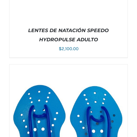
LENTES DE NATACIÓN SPEEDO
HYDROPULSE ADULTO
$
2,100.00
ESTE
SELECCIONAR OPCIONES
/
DETALLES
PRODUCTO
TIENE
MÚLTIPLES
VARIANTES.
LAS
OPCIONES
SE
PUEDEN
ELEGIR
EN