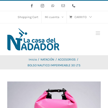
Saltar
Facebook
Instagram
WhatsApp
Correo
Phone
electrónico
al
contenido
Shopping Cart
Mi cuenta
CARRITO
Inicio
NATACIÓN
ACCESORIOS
BOLSO NAUTICO IMPERMEABLE 30 LTS