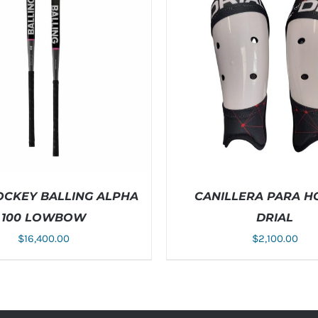
OCKEY BALLING ALPHA
CANILLERA PARA H
100 LOWBOW
DRIAL
$
16,400.00
$
2,100.00
ESTE
EST
NAR OPCIONES
/
DETALLES
SELECCIONAR OPCIONES
/
PRODUCTO
PRO
TIENE
TIE