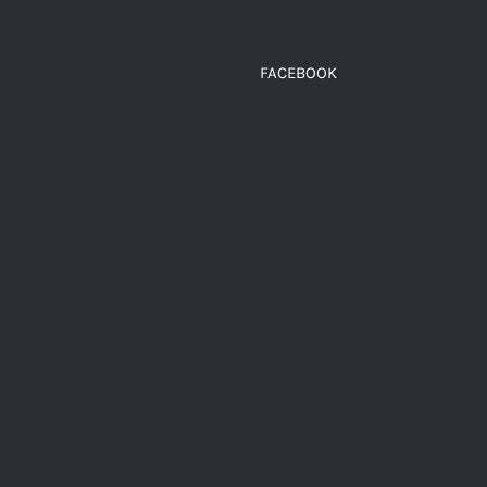
MÚLTIPLES
MÚL
VARIANTES.
VAR
LAS
LAS
OPCIONES
OPC
FACEBOOK
SE
SE
PUEDEN
PUE
ELEGIR
ELE
EN
EN
LA
LA
PÁGINA
PÁG
DE
DE
PRODUCTO
PRO