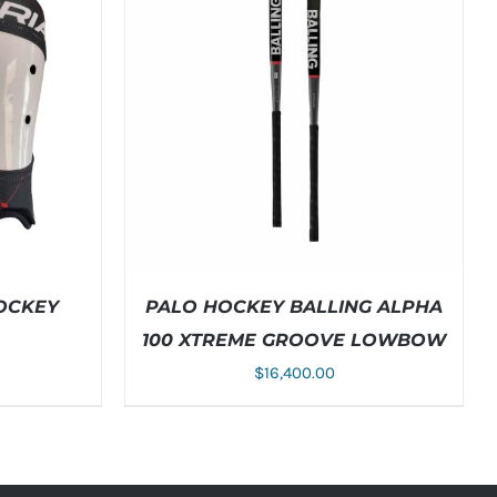
OCKEY
PALO HOCKEY BALLING ALPHA
100 XTREME GROOVE LOWBOW
$
16,400.00
E
ESTE
DETALLES
SELECCIONAR OPCIONES
/
DETALLES
DUCTO
PRODUCTO
NE
TIENE