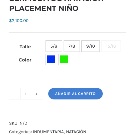
PLACEMENT NIÑO
$
2,100.00
5/6
7/8
9/10
15/16
Talle

Color

AÑADIR AL CARRITO
BERMUDA
DE
NATACIÓN
PLACEMENT
SKU:
N/D
NIÑO
Categorías:
INDUMENTARIA
,
NATACIÓN