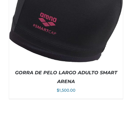
MÚLTIPLES
VARIANTES.
LAS
OPCIONES
SE
PUEDEN
ELEGIR
EN
LA
PÁGINA
DE
PRODUCTO
GORRA DE PELO LARGO ADULTO SMART
ARENA
$
1,500.00
AÑADIR AL CARRITO
/
DETALLES