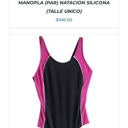
MANOPLA (PAR) NATACION SILICONA
(TALLE UNICO)
$
340.00
ESTE
SELECCIONAR OPCIONES
/
DETALLES
PRODUCTO
TIENE
MÚLTIPLES
VARIANTES.
LAS
OPCIONES
SE
PUEDEN
ELEGIR
EN
LA
PÁGINA
DE