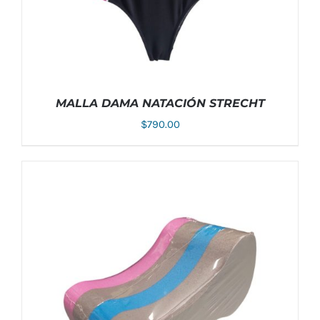
PRODUCTO
MALLA DAMA NATACIÓN STRECHT
$
790.00
ESTE
SELECCIONAR OPCIONES
/
DETALLES
PRODUCTO
TIENE
MÚLTIPLES
VARIANTES.
LAS
OPCIONES