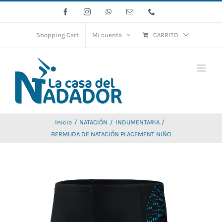
Saltar
Facebook
Instagram
WhatsApp
Correo
Phone
electrónico
al
contenido
Shopping Cart
Mi cuenta
CARRITO
Inicio
NATACIÓN
INDUMENTARIA
BERMUDA DE NATACIÓN PLACEMENT NIÑO