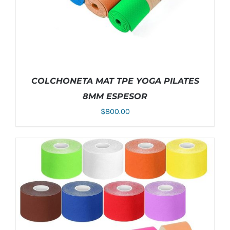
COLCHONETA MAT TPE YOGA PILATES
8MM ESPESOR
$
800.00
ESTE
SELECCIONAR OPCIONES
/
DETALLES
PRODUCTO
TIENE
MÚLTIPLES
VARIANTES.
LAS
OPCIONES
SE