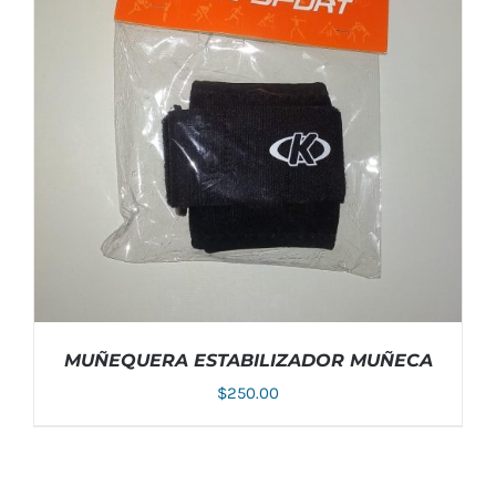
VARIANTES.
LAS
OPCIONES
SE
PUEDEN
ELEGIR
EN
LA
PÁGINA
DE
PRODUCTO
MUÑEQUERA ESTABILIZADOR MUÑECA
$
250.00