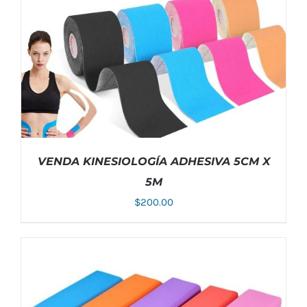
PUEDEN
ELEGIR
EN
LA
PÁGINA
DE
PRODUCTO
VENDA KINESIOLOGÍA ADHESIVA 5CM X
5M
$
200.00
ESTE
SELECCIONAR OPCIONES
/
DETALLES
PRODUCTO
TIENE
MÚLTIPLES