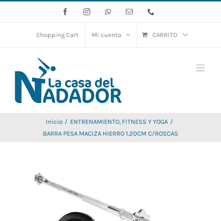
Saltar
Facebook
Instagram
WhatsApp
Correo
Phone
electrónico
al
contenido
Shopping Cart
Mi cuenta
CARRITO
Inicio
ENTRENAMIENTO
FITNESS Y YOGA
BARRA PESA MACIZA HIERRO 1,20CM C/ROSCAS