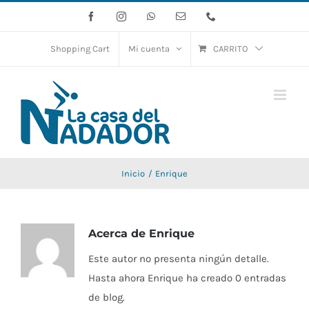
Saltar
Facebook
Instagram
WhatsApp
Correo
Phone
electrónico
al
contenido
Shopping Cart
Mi cuenta
CARRITO
Inicio
Enrique
Acerca de
Enrique
Este autor no presenta ningún detalle.
Hasta ahora Enrique ha creado 0 entradas
de blog.